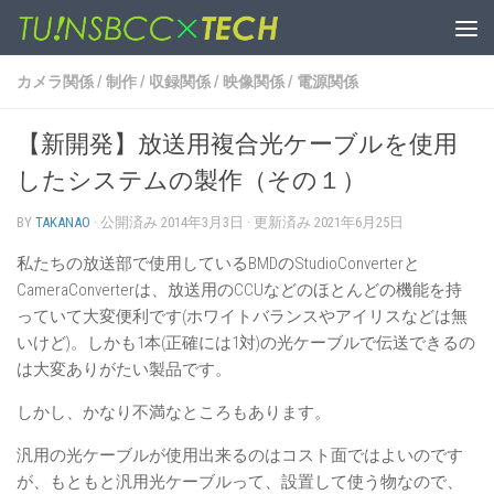
コンテンツへスキップ
カメラ関係
/
制作
/
収録関係
/
映像関係
/
電源関係
【新開発】放送用複合光ケーブルを使用
したシステムの製作（その１）
BY
TAKANAO
· 公開済み
2014年3月3日
· 更新済み
2021年6月25日
私たちの放送部で使用しているBMDのStudioConverterと
CameraConverterは、放送用のCCUなどのほとんどの機能を持
っていて大変便利です(ホワイトバランスやアイリスなどは無
いけど)。しかも1本(正確には1対)の光ケーブルで伝送できるの
は大変ありがたい製品です。
しかし、かなり不満なところもあります。
汎用の光ケーブルが使用出来るのはコスト面ではよいのです
が、もともと汎用光ケーブルって、設置して使う物なので、