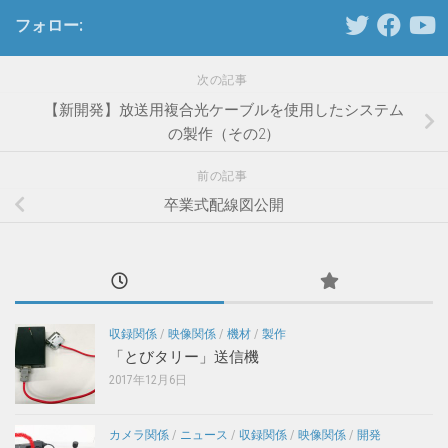
フォロー:
次の記事
【新開発】放送用複合光ケーブルを使用したシステム
の製作（その2）
前の記事
卒業式配線図公開
収録関係
/
映像関係
/
機材
/
製作
「とびタリー」送信機
2017年12月6日
カメラ関係
/
ニュース
/
収録関係
/
映像関係
/
開発