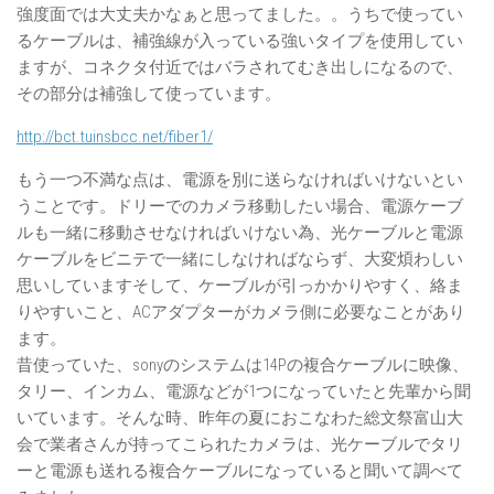
強度面では大丈夫かなぁと思ってました。。うちで使ってい
るケーブルは、補強線が入っている強いタイプを使用してい
ますが、コネクタ付近ではバラされてむき出しになるので、
その部分は補強して使っています。
http://bct.tuinsbcc.net/fiber1/
もう一つ不満な点は、電源を別に送らなければいけないとい
うことです。ドリーでのカメラ移動したい場合、電源ケーブ
ルも一緒に移動させなければいけない為、光ケーブルと電源
ケーブルをビニテで一緒にしなければならず、大変煩わしい
思いしていますそして、ケーブルが引っかかりやすく、絡ま
りやすいこと、ACアダプターがカメラ側に必要なことがあり
ます。
昔使っていた、sonyのシステムは14Pの複合ケーブルに映像、
タリー、インカム、電源などが1つになっていたと先輩から聞
いています。そんな時、昨年の夏におこなわた総文祭富山大
会で業者さんが持ってこられたカメラは、光ケーブルでタリ
ーと電源も送れる複合ケーブルになっていると聞いて調べて