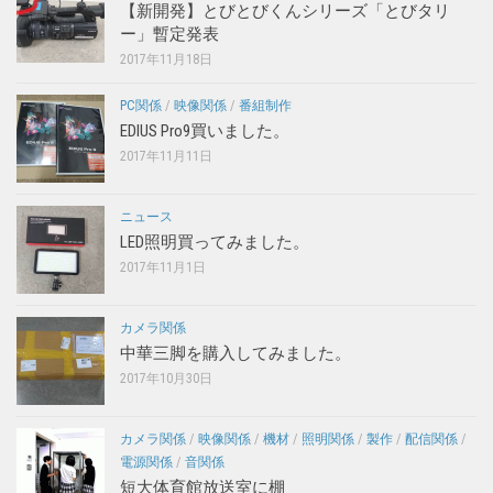
【新開発】とびとびくんシリーズ「とびタリ
ー」暫定発表
2017年11月18日
PC関係
/
映像関係
/
番組制作
EDIUS Pro9買いました。
2017年11月11日
ニュース
LED照明買ってみました。
2017年11月1日
カメラ関係
中華三脚を購入してみました。
2017年10月30日
カメラ関係
/
映像関係
/
機材
/
照明関係
/
製作
/
配信関係
/
電源関係
/
音関係
短大体育館放送室に棚