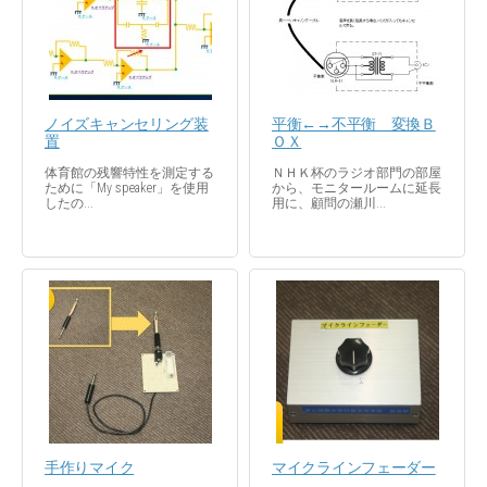
ノイズキャンセリング装
平衡←→不平衡 変換Ｂ
置
ＯＸ
体育館の残響特性を測定する
ＮＨＫ杯のラジオ部門の部屋
ために「My speaker」を使用
から、モニタールームに延長
したの...
用に、顧問の瀬川...
手作りマイク
マイクラインフェーダー