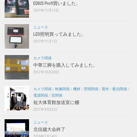
EDIUS Pro9買いました。
2017年11月11日
ニュース
LED照明買ってみました。
2017年11月1日
カメラ関係
中華三脚を購入してみました。
2017年10月30日
カメラ関係
/
映像関係
/
機材
/
照明関係
/
製作
/
配信関係
/
電源関係
/
音関係
短大体育館放送室に棚
2017年9月22日
ニュース
北信越大会終了
2016年2月14日