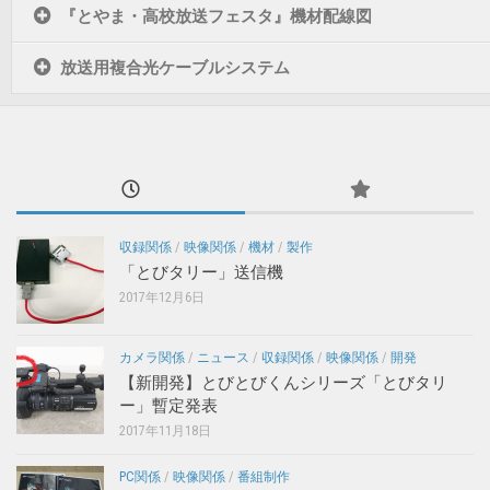
『とやま・高校放送フェスタ』機材配線図
放送用複合光ケーブルシステム
収録関係
/
映像関係
/
機材
/
製作
「とびタリー」送信機
2017年12月6日
カメラ関係
/
ニュース
/
収録関係
/
映像関係
/
開発
【新開発】とびとびくんシリーズ「とびタリ
ー」暫定発表
2017年11月18日
PC関係
/
映像関係
/
番組制作