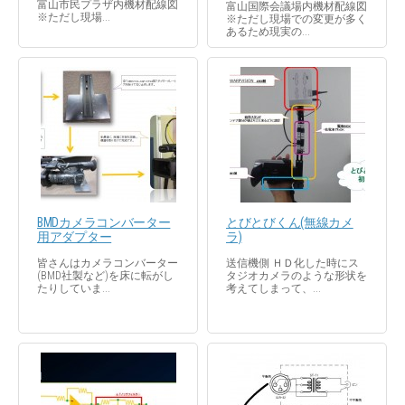
富山市民プラザ内機材配線図
富山国際会議場内機材配線図
※ただし現場...
※ただし現場での変更が多く
あるため現実の...
BMDカメラコンバーター
とびとびくん(無線カメ
用アダプター
ラ)
皆さんはカメラコンバーター
送信機側 ＨＤ化した時にス
(BMD社製など)を床に転がし
タジオカメラのような形状を
たりしていま...
考えてしまって、...