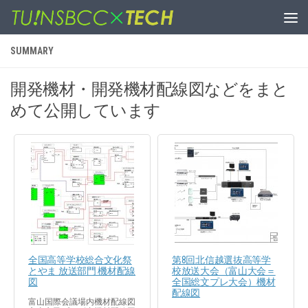
コンテンツへスキップ
SUMMARY
開発機材・開発機材配線図などをまと
めて公開しています
全国高等学校総合文化祭
第8回北信越選抜高等学
とやま 放送部門 機材配線
校放送大会（富山大会＝
図
全国総文プレ大会）機材
配線図
富山国際会議場内機材配線図