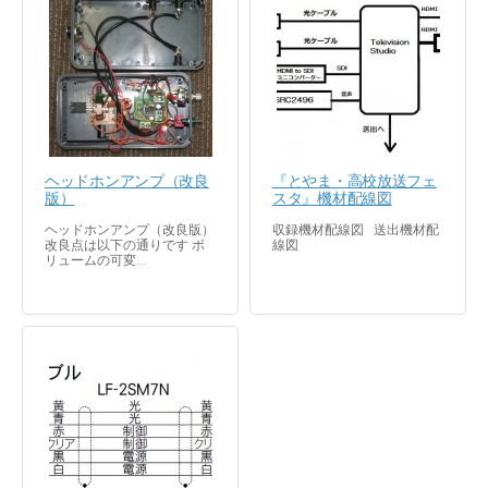
ヘッドホンアンプ（改良
『とやま・高校放送フェ
版）
スタ』機材配線図
ヘッドホンアンプ（改良版）
収録機材配線図 送出機材配
改良点は以下の通りです ボ
線図
リュームの可変...