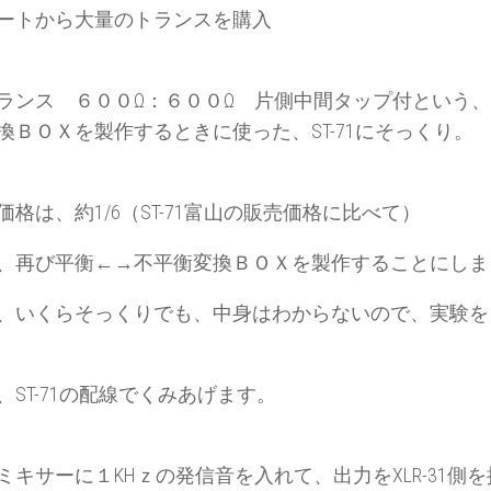
ートから大量のトランスを購入
ランス ６００Ω：６００Ω 片側中間タップ付という
換ＢＯＸを製作するときに使った、ST-71にそっくり。
価格は、約1/6（ST-71富山の販売価格に比べて）
、再び平衡←→不平衡変換ＢＯＸを製作することにしま
、いくらそっくりでも、中身はわからないので、実験を
、ST-71の配線でくみあげます。
ミキサーに１KHｚの発信音を入れて、出力をXLR-31側