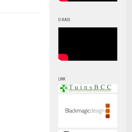
D-RADI
LINK