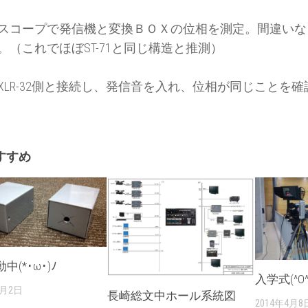
スコープで発信機と変換ＢＯＸの位相を測定。間違いな
。（これでほぼST-71と同じ構造と推測）
XLR-32側と接続し、発信音を入れ、位相が同じことを
すすめ
中(*･ω･)ﾉ
入学式(^O
0月2日
長崎総文中ホール系統図
2014年4月8