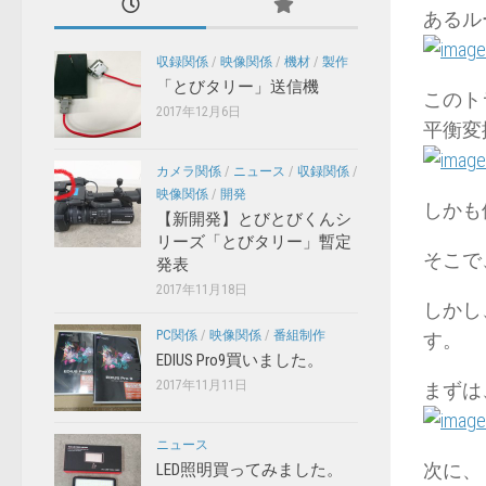
あるル
収録関係
/
映像関係
/
機材
/
製作
「とびタリー」送信機
このト
2017年12月6日
平衡変
カメラ関係
/
ニュース
/
収録関係
/
映像関係
/
開発
しかも
【新開発】とびとびくんシ
リーズ「とびタリー」暫定
そこで
発表
2017年11月18日
しかし
PC関係
/
映像関係
/
番組制作
す。
EDIUS Pro9買いました。
2017年11月11日
まずは
ニュース
次に、
LED照明買ってみました。