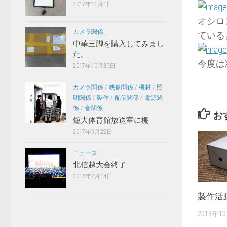
2017年11月1日
オシロ
カメラ関係
ている
中華三脚を購入してみまし
た。
今度は
2017年10月30日
カメラ関係
/
映像関係
/
機材
/
照
明関係
/
製作
/
配信関係
/
電源関
係
/
音関係
お
短大体育館放送室に棚
2017年9月22日
ニュース
北信越大会終了
2016年2月14日
製作活動
2013年1