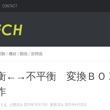
CONTACT
実験
/
機材
/
開発
/
音関係
衡←→不平衡 変換ＢＯ
作
みくん
· 公開済み
2013年10月13日
· 更新済み
2021年6月25日