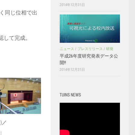
2014年12月31日
く同じ位相で出
確認して完成。
ニュース
/
プレスリリース
/
研発
平成26年度研究発表データ公
開!!
2014年12月31日
TUINS NEWS
^)／
日