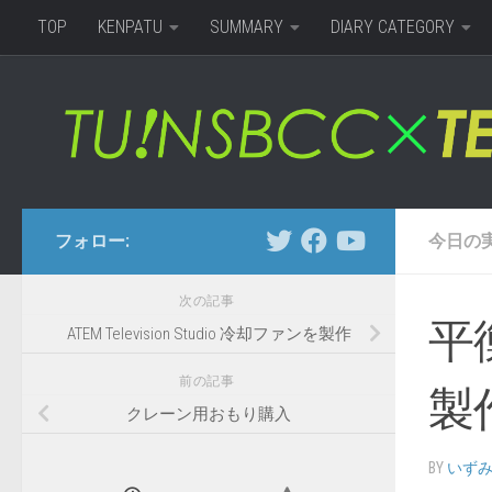
TOP
KENPATU
SUMMARY
DIARY CATEGORY
コンテンツへスキップ
フォロー:
今日の
次の記事
平
ATEM Television Studio 冷却ファンを製作
前の記事
製
クレーン用おもり購入
BY
いず