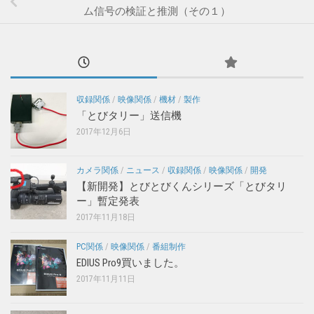
ム信号の検証と推測（その１）
収録関係
/
映像関係
/
機材
/
製作
「とびタリー」送信機
2017年12月6日
カメラ関係
/
ニュース
/
収録関係
/
映像関係
/
開発
【新開発】とびとびくんシリーズ「とびタリ
ー」暫定発表
2017年11月18日
PC関係
/
映像関係
/
番組制作
EDIUS Pro9買いました。
2017年11月11日