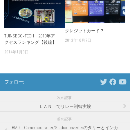
クレジットカード？
TUINSBCC×TECH 2013年ア
2013年10月7日
クセスランキング【後編】
2014年1月3日
フォロー:
次の記事
ＬＡＮ上でリレー制御実験
前の記事
BMD Cameraconveter/Studioconverterのタリーとインカ