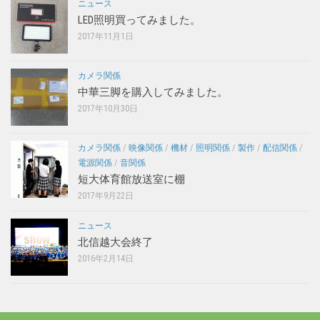
ニュース
LED照明買ってみました。
2017年11月1日
カメラ関係
中華三脚を購入してみました。
2017年10月30日
カメラ関係
/
映像関係
/
機材
/
照明関係
/
製作
/
配信関係
/
電源関係
/
音関係
短大体育館放送室に棚
2017年9月22日
ニュース
北信越大会終了
2016年2月14日