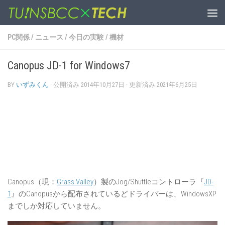
コンテンツへスキップ
PC関係
/
ニュース
/
今日の実験
/
機材
Canopus JD-1 for Windows7
BY
いずみくん
· 公開済み
2014年10月27日
· 更新済み
2021年6月25日
Canopus（現：
Grass Valley
）製のJog/Shuttleコントローラ『
JD-
1
』のCanopusから配布されているどドライバーは、WindowsXP
までしか対応していません。