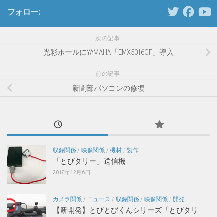
フォロー:
次の記事
光彩ホールにYAMAHA「EMX5016CF」導入
前の記事
新聞部パソコンの修復
収録関係
/
映像関係
/
機材
/
製作
「とびタリー」送信機
2017年12月6日
カメラ関係
/
ニュース
/
収録関係
/
映像関係
/
開発
【新開発】とびとびくんシリーズ「とびタリ