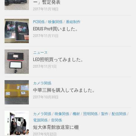
ー」暫定発表
2017年11月18日
PC関係
/
映像関係
/
番組制作
EDIUS Pro9買いました。
2017年11月11日
ニュース
LED照明買ってみました。
2017年11月1日
カメラ関係
中華三脚を購入してみました。
2017年10月30日
カメラ関係
/
映像関係
/
機材
/
照明関係
/
製作
/
配信関係
/
電源関係
/
音関係
短大体育館放送室に棚
2017年9月22日