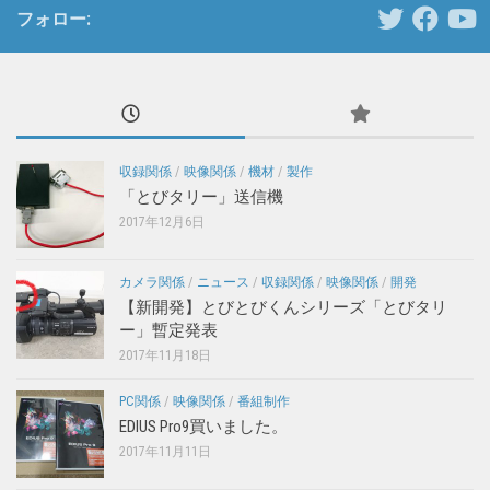
フォロー:
収録関係
/
映像関係
/
機材
/
製作
「とびタリー」送信機
2017年12月6日
カメラ関係
/
ニュース
/
収録関係
/
映像関係
/
開発
【新開発】とびとびくんシリーズ「とびタリ
ー」暫定発表
2017年11月18日
PC関係
/
映像関係
/
番組制作
EDIUS Pro9買いました。
2017年11月11日