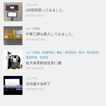
ニュース
LED照明買ってみました。
2017年11月1日
カメラ関係
中華三脚を購入してみました。
2017年10月30日
カメラ関係
/
映像関係
/
機材
/
照明関係
/
製作
/
配信関係
/
電源関係
/
音関係
短大体育館放送室に棚
2017年9月22日
ニュース
北信越大会終了
2016年2月14日