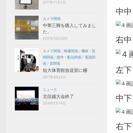
2017年11月1日
中中
カメラ関係
中華三脚を購入してみまし
た。
右中
2017年10月30日
カメラ関係
/
映像関係
/
機材
/
照
明関係
/
製作
/
配信関係
/
電源関
係
/
音関係
左下
短大体育館放送室に棚
2017年9月22日
ニュース
中下
北信越大会終了
2016年2月14日
右下