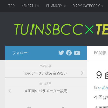
TOP
KENPATU
SUMMARY
DIARY CATEGORY
コンテンツへスキップ
フォロー:
PC関係
次の記事
９
jpegデータが読み込めない
前の記事
BY
いず
４画面のパラメーター設定
今回は