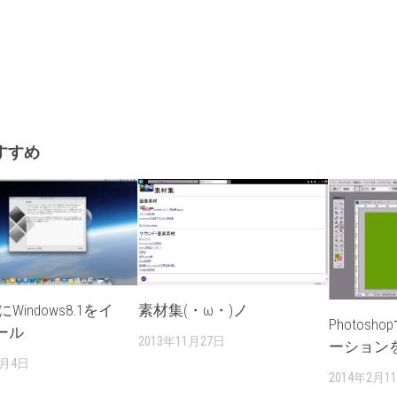
すすめ
素材集(・ω・)ノ
iにWindows8.1をイ
Photos
ール
2013年11月27日
ーション
2月4日
2014年2月1