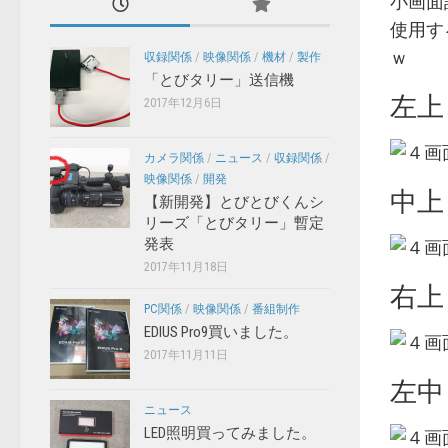
小画面
使用す
ｗ
収録関係
/
映像関係
/
機材
/
製作
「とびタリー」送信機
左上
2017年12月6日
カメラ関係
/
ニュース
/
収録関係
/
映像関係
/
開発
中上
【新開発】とびとびくんシ
リーズ「とびタリー」暫定
発表
2017年11月18日
右上
PC関係
/
映像関係
/
番組制作
EDIUS Pro9買いました。
2017年11月11日
左中
ニュース
LED照明買ってみました。