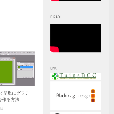
D-RADI
LINK
hopで簡単にグラデ
を作る方法
1日