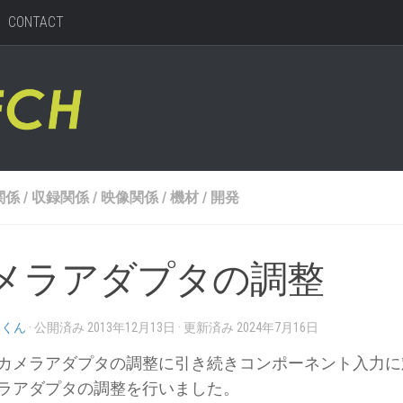
CONTACT
関係
/
収録関係
/
映像関係
/
機材
/
開発
メラアダプタの調整
みくん
· 公開済み
2013年12月13日
· 更新済み
2024年7月16日
カメラアダプタの調整に引き続きコンポーネント入力に
ラアダプタの調整を行いました。