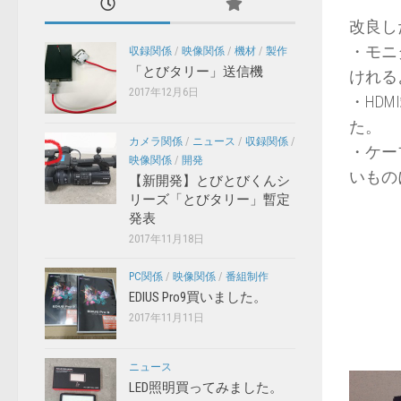
改良し
・モニ
収録関係
/
映像関係
/
機材
/
製作
「とびタリー」送信機
けれる
2017年12月6日
・HD
た。
カメラ関係
/
ニュース
/
収録関係
/
・ケー
映像関係
/
開発
いもの
【新開発】とびとびくんシ
リーズ「とびタリー」暫定
発表
2017年11月18日
PC関係
/
映像関係
/
番組制作
EDIUS Pro9買いました。
2017年11月11日
ニュース
LED照明買ってみました。