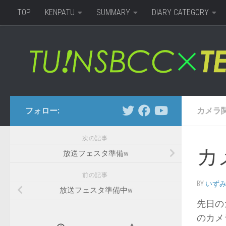
TOP
KENPATU
SUMMARY
DIARY CATEGORY
コンテンツへスキップ
フォロー:
カメラ
次の記事
カ
放送フェスタ準備w
前の記事
BY
いず
放送フェスタ準備中w
先日の
のカメ