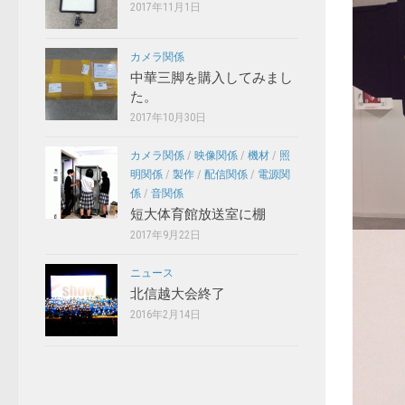
2017年11月1日
カメラ関係
中華三脚を購入してみまし
た。
2017年10月30日
カメラ関係
/
映像関係
/
機材
/
照
明関係
/
製作
/
配信関係
/
電源関
係
/
音関係
短大体育館放送室に棚
2017年9月22日
ニュース
北信越大会終了
2016年2月14日